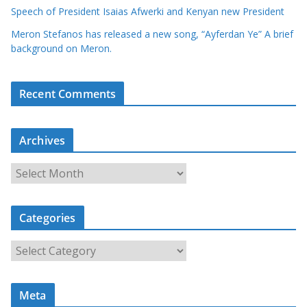
Speech of President Isaias Afwerki and Kenyan new President
Meron Stefanos has released a new song, “Ayferdan Ye” A brief
background on Meron.
Recent Comments
Archives
A
r
c
Categories
h
i
C
v
a
e
t
s
Meta
e