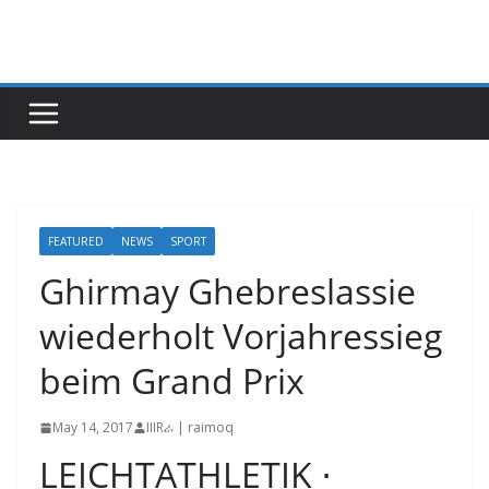
Skip
to
content
FEATURED
NEWS
SPORT
Ghirmay Ghebreslassie
wiederholt Vorjahressieg
beim Grand Prix
May 14, 2017
IIIRራ | raimoq
LEICHTATHLETIK ⋅