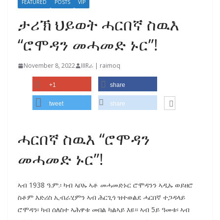
FEATURED
POSTS
VIP
ታሪኽ ህይወት ሓርበኛ ስዉእ
“ሮሞዳን መሓመድ ኑር”!
November 8, 2022
IIIRራ | raimoq
+1
share
tweet
share
ሓርበኛ ስዉእ “ሮሞዳን
መሓመድ ኑር”!
ኣብ 1938 ዓ.ም.፡ ካብ ኣቦኡ ኣቶ መሓመድኑር ሮሞዳንን ኣዲኡ ወይዘሮ
ስቶም እድሪስ ኢብራሂምን ኣብ ሕርጊጎ ዝተወልደ ሓርበኛ ተጋዳላይ
ሮሞዳን፡ ካብ ሰለስተ ኣሕዋቱ መበል ካልኣይ እዩ። ኣብ 5ይ ዓመቱ፡ ኣብ