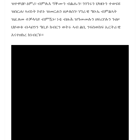
ዝተዋህቦ ዕምሪ፡ ብምሉእ ዓቕሙን ብልሑን፡ ንሃገሩን ህዝቡን ተወፍዩ
ዝሰርሐ፡ ኣብነት ኮይኑ ዝመርሐን ዘቃለሰን፡ ሃገራዊ ግቡኡ ብምልኣት
ዝፈጸመ ተቓላሳይ ብምዃኑ፡ ነቲ ብዙሕ ዝዓመመሉን ዘፍረየሉን ጉዕዞ
ህይወቱ ብሓበንን ዓቢይ ክብርን ወትሩ ኣብ ልቢ ንፍስወከፍ ኤርትራዊ
እናተዘከረ ክነብር’ዩ።