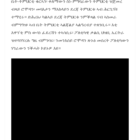
ቤት-ትምህርቲ ቁርኣን፡ ቀለማውን ስነ-ምግባራውን ትምህርቲ ዝጀመረ
ብጻይ ሮሞዳን፡ መባእታን ማእከላይን ደረጃ ትምህርቱ ኣብ ሕርጊጎ’ዩ
ተማሂሩ። ድሕሪኡ፡ ካልኣይ ደረጃ ትምህርቱ ንምቕጻል ናብ ኣስመራ
ብምግዓዝ፡ ኣብ ቤት ትምህርቲ ኣልጃልያ ኣልዓረብያ ተጸንቢሩ። እቲ
እዋን’ቲ ምስ ውሳነ ፈደረሽን ተኣሳሲሩ፡ ፖለቲካዊ ቃልሲ ህዝቢ ኤርትራ
ዝተጓሃሃረሉ ግዜ ብምንባሩ፡ ንመንእሰይ ሮሞዳን ጽኑዕ መሰረት ፖለቲካውን
ሃገራውን ንቕሓት ኮይኑዎ እዩ።