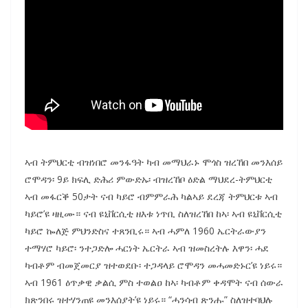
ኣብ ትምህርቲ ብዝነበሮ መንፋዓት ካብ መማህራኑ ሞጎስ ዝረኸበ መንእሰይ
ሮሞዳን፡ 9ይ ክፍሊ ድሕሪ ምውድኡ፡ ብዝረኸቦ ዕድል ማህደረ-ትምህርቲ
ኣብ መፋርቕ 50ታት ናብ ካይሮ ብምምራሕ ካልኣይ ደረጃ ትምህርቱ ኣብ
ካይሮ’ዩ ዛዚሙ። ናብ ዩኒቨርሲቲ ዘእቱ ነጥቢ ስለዝረኸበ ከኣ፡ ኣብ ዩኒቨርሲቲ
ካይሮ ኰለጅ ምህንድስና ተጸንቢሩ። ኣብ ሓምለ 1960 ኤርትራውያን
ተማሃሮ ካይሮ፡ ንተጋድሎ ሓርነት ኤርትራ ኣብ ዝመስረትሉ እዋን፡ ሓደ
ካብቶም ብመጀመርያ ዝተወደቡ፡ ተጋዳላይ ሮሞዳን መሓመድኑር’ዩ ነይሩ።
ኣብ 1961 ዕጥቃዊ ቃልሲ ምስ ተወልዐ ከኣ፡ ካብቶም ቀዳሞት ናብ ሰውራ
ክጽንበሩ ዝተሃንጠዩ መንእሰያት’ዩ ነይሩ። “ሓንሳብ ጽንሑ” ስለዝተባህሉ