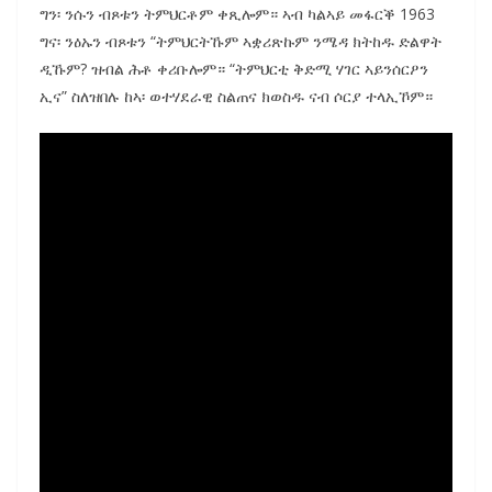
ግን፡ ንሱን ብጾቱን ትምህርቶም ቀጺሎም። ኣብ ካልኣይ መፋርቕ 1963
ግና፡ ንዕኡን ብጾቱን “ትምህርትኹም ኣቋሪጽኩም ንሜዳ ክትከዱ ድልዋት
ዲኹም? ዝብል ሕቶ ቀሪቡሎም። “ትምህርቲ ቅድሚ ሃገር ኣይንሰርዖን
ኢና” ስለዝበሉ ከኣ፡ ወተሃደራዊ ስልጠና ክወስዱ ናብ ሶርያ ተላኢኾም።