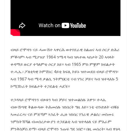
ብጻይ ሮሞዳን ናይ ሓሙሽተ ኣዋርሕ ወተሃደራዊ ስልጠና ኣብ ሶርያ ድሕሪ
ምቕሳም፡ ኣብ ሚያዝያ 1964 ንሜዳ ካብ ዝኣተዉ ኣስታት 20 ኣባላት
ቀዳማይ ዙርያ ተዓለምቲ ሶርያ እዩ። ኣብ 1965 ምስ ምቛም ክፍልታት
ተ.ሓ.ኤ.፡ ፖለቲካዊ ኮምሽነር 4ይቲ ክፍሊ ኮይኑ ዝተመደበ ብጻይ ሮሞዳን፡
ኣብ 1967 ካብ ሜዳ ቃልሲ ንትምህርቲ ናብ ሃገረ ቻይና ካብ ዝተላእኩ 5
ኮሚሽነራት ክፍልታት ተጋደልቲ ሓደ’ዩ።
ተጋዳላይ ሮሞዳንን ብጾቱን ካብ ቻይና ዝተመልስሉ እዋን፡ ተሓኤ
ብውሽጣዊ ቅልውላው ትሕመሰሉ ዝነበረት ግዜ እዩ። ነቲ ብጉድለት ብቑዕ
ኣመራርሓ፡ ናይ ምድኻም ኣንፈት ሒዙ ዝነበረ ሃገራዊ ቃልሲ፡ መስመሩ
ንምስትኽኻል ብመሰረታውያን ተጋደልቲ ኣብ ዝተላዕለ ናይ ምእራም
ምንቅስቓስ ድማ፡ ብጻይ ሮሞዳን ንጡፍ ግደ ነበሮ። በዚ መሰረት፡ ኣብ ዋዕላ