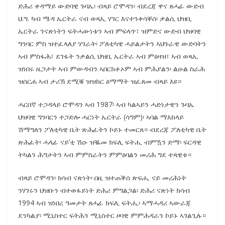
ድሕሪ ቀዳማይ ውድባዊ ጉባኤ፡ ብጻይ ሮሞዳን፡ ብደረጃ ዋና ጸሓፊ ውድብ
ህ.ግ. ካብ ሜዳ ኤርትራ ናብ ወጻኢ ሃገር እናተንቀሳቐሰ፡ ቃልሲ ህዝቢ
ኤርትራ ንናጽነትን ፍትሓውነቱን ኣብ ምፍላጥ፣ ዝምድና ውድብ ህዝባዊ
ግንባር ምስ ዝተፈላለያ ሃገራት፡ ፖለቲካዊ ሓይልታትን ኣህጉራዊ ውድባትን
ኣብ ምስፋሕ፣ ደገፋት ንቃልሲ ህዝቢ ኤርትራ ኣብ ምዕዛዝ፣ ኣብ ወጻኢ
ዝነበሩ ዜጋታት ኣብ ምውዳብን ኣበርክቶኦም ኣብ ምሕያልን፡ ልዑል ስራሕ
ዝሰርሐ ኣብ ታሪኽ ደሚቑ ዝዝከር ዕማማት ዝፈጸመ ብጻይ እዩ።
ሓርበኛ ተጋዳላይ ሮሞዳን ኣብ 1987፡ ኣብ ካልኣይን ሓድነታዊን ጉባኤ
ህዝባዊ ግንባርን ተጋድሎ ሓርነት ኤርትራ (ሳግም)፡ ኣባል ማእከላይ
ሽማግለን ፖለቲካዊ ቤት ጽሕፈትን ኮይኑ ተመርጸ። ብደረጃ ፖለቲካዊ ቤት
ጽሕፈት፡ ሓላፊ ናይ’ቲ ሽዑ ዝቘመ ክፍሊ ፍትሒ ብምዃን ድማ፡ ፍርዳዊ
ትካልን ሕግታትን ኣብ ምምስራትን ምምዕባልን መሪሕ ግደ ተጻዊቱ።
ብጻይ ሮሞዳን፡ ክሳብ ናጽነት፡ በዚ ዝተጠቕሰ ጽፍሒ ናይ መሪሕነት
ንሃገሩን ህዝቡን ብተወፋይነት ድሕሪ ምግልጋል፡ ድሕሪ ናጽነት ክሳብ
1994 ኣብ ዝነበረ ዓመታት ጸሓፊ ክፍሊ ፍትሒ፡ ኣማሓዳሪ ኣውራጃ
ደንካልያ፡ ሚኒስተር ፍትሕን ሚኒስተር ዞባዊ ምምሕዳራን ኮይኑ ኣገልጊሉ።