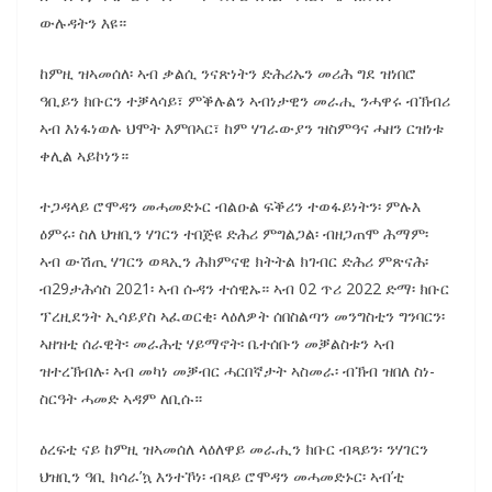
ውሉዳትን እዩ።
ከምዚ ዝኣመሰለ፡ ኣብ ቃልሲ ንናጽነትን ድሕሪኡን መሪሕ ግደ ዝነበሮ
ዓቢይን ክቡርን ተቓላሳይ፣ ምቕሉልን ኣብነታዊን መራሒ ንሓዋሩ ብኽብሪ
ኣብ እነፋነወሉ ህሞት እምበኣር፣ ከም ሃገራውያን ዝስምዓና ሓዘን ርዝነቱ
ቀሊል ኣይኮነን።
ተጋዳላይ ሮሞዳን መሓመድኑር ብልዑል ፍቕሪን ተወፋይነትን፡ ምሉእ
ዕምሩ፡ ስለ ህዝቢን ሃገርን ተበጅዩ ድሕሪ ምግልጋል፡ ብዘጋጠሞ ሕማም፡
ኣብ ውሽጢ ሃገርን ወጻኢን ሕክምናዊ ክትትል ክገብር ድሕሪ ምጽናሕ፡
ብ29ታሕሳስ 2021፡ ኣብ ሱዳን ተሰዊኡ። ኣብ 02 ጥሪ 2022 ድማ፡ ክቡር
ፕረዚደንት ኢሳይያስ ኣፈወርቂ፡ ላዕለዎት ሰበስልጣን መንግስቲን ግንባርን፡
ኣዘዝቲ ሰራዊት፡ መራሕቲ ሃይማኖት፡ ቤተሰቡን መቓልስቱን ኣብ
ዝተረኽብሉ፡ ኣብ መካነ መቓብር ሓርበኛታት ኣስመራ፡ ብኽብ ዝበለ ስነ-
ስርዓት ሓመድ ኣዳም ለቢሱ።
ዕረፍቲ ናይ ከምዚ ዝኣመሰለ ላዕለዋይ መራሒን ክቡር ብጻይን፡ ንሃገርን
ህዝቢን ዓቢ ክሳራ’ኳ እንተኾነ፡ ብጻይ ሮሞዳን መሓመድኑር፡ ኣብ’ቲ