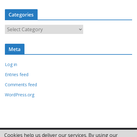
r
c
Categories
h
i
C
v
a
e
t
s
Meta
e
g
Log in
o
r
Entries feed
i
Comments feed
e
WordPress.org
s
Cookies help us deliver our services. By using our