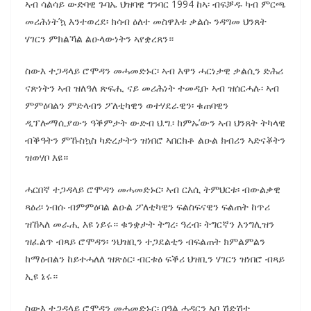
ኣብ ሳልሳይ ውድባዊ ጉባኤ ህዝባዊ ግንባር 1994 ከኣ፡ ብፍቓዱ ካብ ምርጫ
መሪሕነት’ኳ እንተወረደ፡ ክሳብ ዕለተ መስዋእቱ ቃልሱ ንዳግመ ህንጸት
ሃገርን ምክልኻል ልዑላውነትን ኣየቋረጸን።
ስውእ ተጋዳላይ ሮሞዳን መሓመድኑር፡ ኣብ እዋን ሓርነታዊ ቃልሲን ድሕሪ
ናጽነትን ኣብ ዝለዓለ ጽፍሒ ናይ መሪሕነት ተመዲቡ ኣብ ዝሰርሓሉ፡ ኣብ
ምምዕባልን ምድላብን ፖለቲካዊን ወተሃደራዊን፡ ቁጠባዊን
ዲፕሎማሲያውን ዓቕምታት ውድብ ህ.ግ.፡ ከምኡ’ውን ኣብ ህንጸት ትካላዊ
ብቕዓትን ምኹስኳስ ካድረታትን ዝነበሮ ኣበርክቶ ልዑል ክብሪን ኣድናቖትን
ዝወሃቦ እዩ።
ሓርበኛ ተጋዳላይ ሮሞዳን መሓመድኑር፡ ኣብ ርእሲ ትምህርቱ፡ ብውልቃዊ
ጻዕሪ፡ ነብሱ ብምምዕባል ልዑል ፖለቲካዊን ፍልስፍናዊን ፍልጠት ከጥሪ
ዝኸኣለ መራሒ እዩ ነይሩ። ቁንቋታት ትግረ፡ ዓረብ፡ ትግርኛን እንግሊዝን
ዝፈልጥ ብጻይ ሮሞዳን፡ ንህዝቢን ተጋደልቲን ብፍልጠት ክምልምልን
ከማዕብልን ከይተሓለለ ዝጽዕር፡ ብርቱዕ ፍቕሪ ህዝቢን ሃገርን ዝነበሮ ብጻይ
ኢዩ ኔሩ።
ስውእ ተጋዳላይ ሮሞዳን መሓመድኑር፡ በዓል ሓዳርን ኣቦ ሽድሽተ