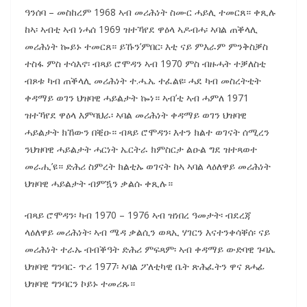
ዓንሰባ – መስከረም 1968 ኣብ መሪሕነት ስሙር ሓይሊ ተመርጸ። ቀጺሉ
ከኣ፡ ኣብቲ ኣብ ነሓሰ 1969 ዝተኻየደ ዋዕላ ኣዶብሓ፡ ኣባል ጠቕላሊ
መሪሕነት ኰይኑ ተመርጸ። ይኹን’ምበር፡ እቲ ናይ ምእራም ምንቅስቓስ
ተስፋ ምስ ተሳእኖ፡ ብጻይ ሮሞዳን ኣብ 1970 ምስ ብዙሓት ተቓለስቲ
ብጾቱ ካብ ጠቕላሊ መሪሕነት ተ.ሓ.ኤ ተፈልዩ፡ ሓደ ካብ መስረትቲት
ቀዳማይ ወገን ህዝባዊ ሓይልታት ኰነ። ኣብ’ቲ ኣብ ሓምለ 1971
ዝተኻየደ ዋዕላ እምባህራ፡ ኣባል መሪሕነት ቀዳማይ ወገን ህዝባዊ
ሓይልታት ክኸውን በቒዑ። ብጻይ ሮሞዳን፡ እተን ክልተ ወገናት ሰሚረን
ንህዝባዊ ሓይልታት ሓርነት ኤርትራ ክምስርታ ልዑል ግደ ዝተጻወተ
መራሒ’ዩ። ድሕሪ ስምረት ክልቲኡ ወገናት ከኣ ኣባል ላዕለዋይ መሪሕነት
ህዝባዊ ሓይልታት ብምዃን ቃልሱ ቀጺሉ።
ብጻይ ሮሞዳን፡ ካብ 1970 – 1976 ኣብ ዝነበረ ዓመታት፡ ብደረጃ
ላዕለዋይ መሪሕነት፡ ኣብ ሜዳ ቃልሲን ወጻኢ ሃገርን እናተንቀሳቐሰ፡ ናይ
መሪሕነት ተራኡ ብብቕዓት ድሕሪ ምፍጻም፡ ኣብ ቀዳማይ ውድባዊ ጉባኤ
ህዝባዊ ግንባር- ጥሪ 1977፡ ኣባል ፖለቲካዊ ቤት ጽሕፈትን ዋና ጸሓፊ
ህዝባዊ ግንባርን ኮይኑ ተመሪጹ።